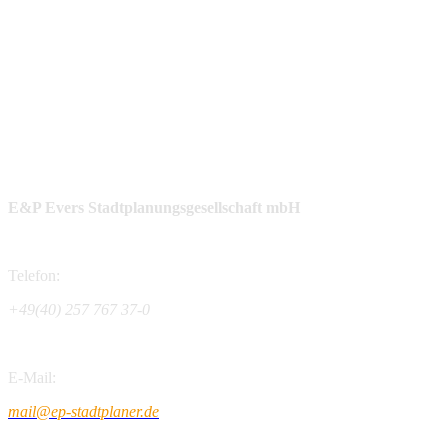
E&P Evers Stadtplanungsgesellschaft mbH
Telefon:
+49(40) 257 767 37-0
E-Mail:
mail@ep-stadtplaner.de