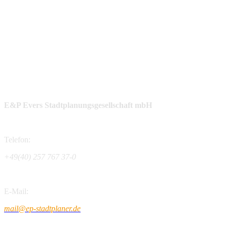
E&P Evers Stadtplanungsgesellschaft mbH
Telefon:
+49(40) 257 767 37-0
E-Mail:
mail@ep-stadtplaner.de