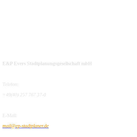
E&P Evers Stadtplanungsgesellschaft mbH
Telefon:
+49(40) 257 767 37-0
E-Mail:
mail@ep-stadtplaner.de