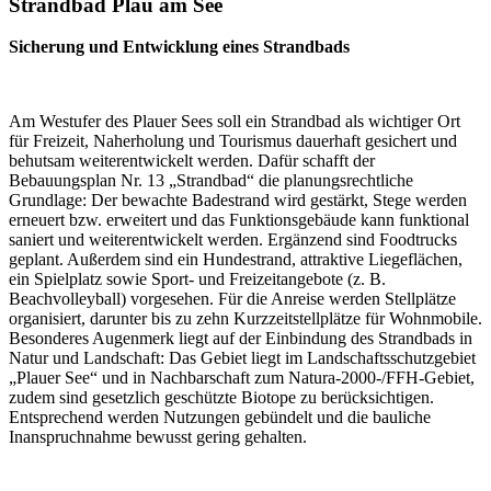
Strandbad Plau am See
Sicherung und Entwicklung eines Strandbads
Am Westufer des Plauer Sees soll ein Strandbad als wichtiger Ort
für Freizeit, Naherholung und Tourismus dauerhaft gesichert und
behutsam weiterentwickelt werden. Dafür schafft der
Bebauungsplan Nr. 13 „Strandbad“ die planungsrechtliche
Grundlage: Der bewachte Badestrand wird gestärkt, Stege werden
erneuert bzw. erweitert und das Funktionsgebäude kann funktional
saniert und weiterentwickelt werden. Ergänzend sind Foodtrucks
geplant. Außerdem sind ein Hundestrand, attraktive Liegeflächen,
ein Spielplatz sowie Sport- und Freizeitangebote (z. B.
Beachvolleyball) vorgesehen. Für die Anreise werden Stellplätze
organisiert, darunter bis zu zehn Kurzzeitstellplätze für Wohnmobile.
Besonderes Augenmerk liegt auf der Einbindung des Strandbads in
Natur und Landschaft: Das Gebiet liegt im Landschaftsschutzgebiet
„Plauer See“ und in Nachbarschaft zum Natura-2000-/FFH-Gebiet,
zudem sind gesetzlich geschützte Biotope zu berücksichtigen.
Entsprechend werden Nutzungen gebündelt und die bauliche
Inanspruchnahme bewusst gering gehalten.