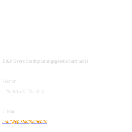
E&P Evers Stadtplanungsgesellschaft mbH
Telefon:
+49(40) 257 767 37-0
E-Mail:
mail@ep-stadtplaner.de